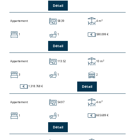
Détail
2
58.39
4 m
Appartement
1
1
590.099 €
Détail
2
113.52
10 m
Appartement
3
1
2
Détail
1.318.768 €
2
54.97
4 m
Appartement
1
1
665.689 €
Détail