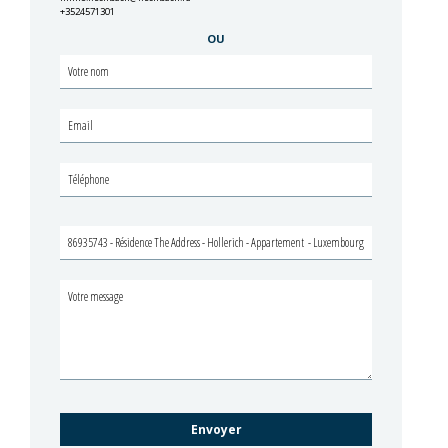
+3524571301
OU