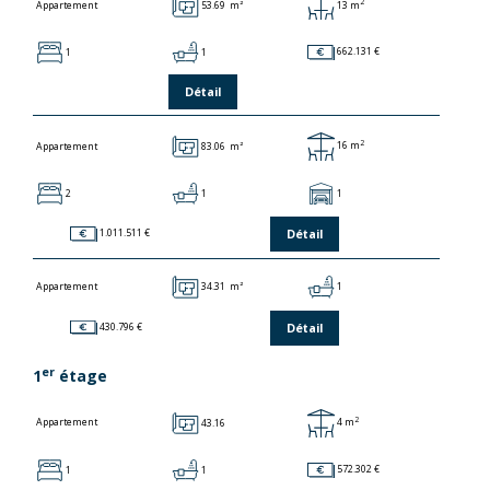
2
53.69 m²
13 m
Appartement
1
1
662.131 €
Détail
2
83.06 m²
16 m
Appartement
2
1
1
Détail
1.011.511 €
34.31 m²
1
Appartement
Détail
430.796 €
er
1
étage
2
43.16
4 m
Appartement
1
1
572.302 €