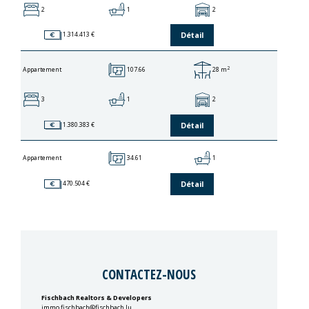
2
1
2
Détail
1.314.413 €
2
107.66
28 m
Appartement
3
1
2
Détail
1.380.383 €
34.61
1
Appartement
Détail
470.504 €
CONTACTEZ-NOUS
Fischbach Realtors & Developers
immo.fischbach@fischbach.lu