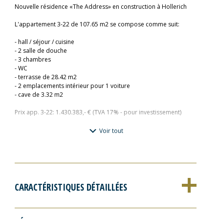
Nouvelle résidence «The Address» en construction à Hollerich
L'appartement 3-22 de 107.65 m2 se compose comme suit:
- hall / séjour / cuisine
- 2 salle de douche
- 3 chambres
- WC
- terrasse de 28.42 m2
- 2 emplacements intérieur pour 1 voiture
- cave de 3.32 m2
Prix app. 3-22: 1.430.383,- € (TVA 17% - pour investissement)
Voir tout
Pour plus d'informations veuillez contacter :
Fischbach Realtors & Developers
immo.fischbach@fischbach.lu
+352 45 71 30 1
Pour plus d'informations veuillez contacter :
CARACTÉRISTIQUES DÉTAILLÉES
Fischbach Realtors & Developers
immo.fischbach@fischbach.lu
+3524571301