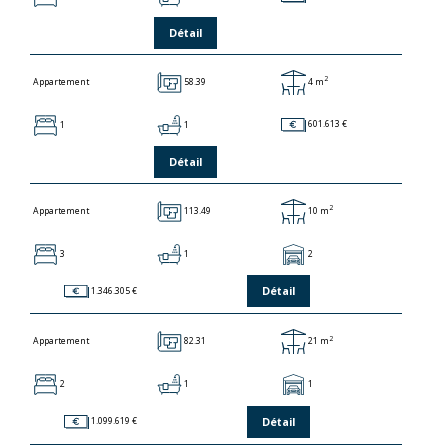
Détail
2
58.39
4 m
Appartement
1
1
601.613 €
Détail
2
113.49
10 m
Appartement
3
1
2
Détail
1.346.305 €
2
82.31
21 m
Appartement
2
1
1
Détail
1.099.619 €