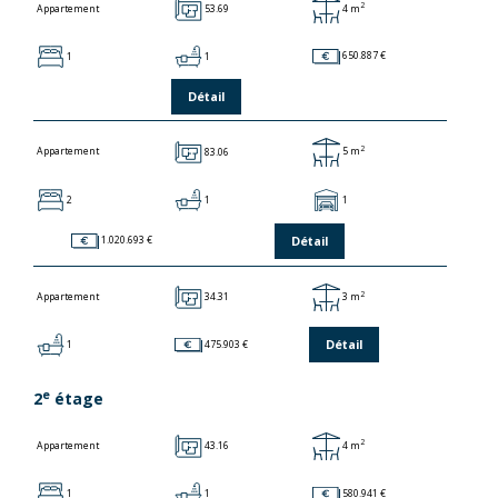
2
53.69
4 m
Appartement
1
1
650.887 €
Détail
2
83.06
5 m
Appartement
2
1
1
Détail
1.020.693 €
2
34.31
3 m
Appartement
Détail
1
475.903 €
e
2
étage
2
43.16
4 m
Appartement
1
1
580.941 €