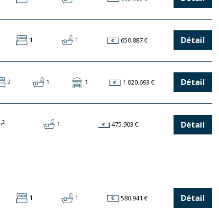
Détail
1
1
650.887 €
Détail
2
1
1
1.020.693 €
2
Détail
m
1
475.903 €
Détail
1
1
580.941 €