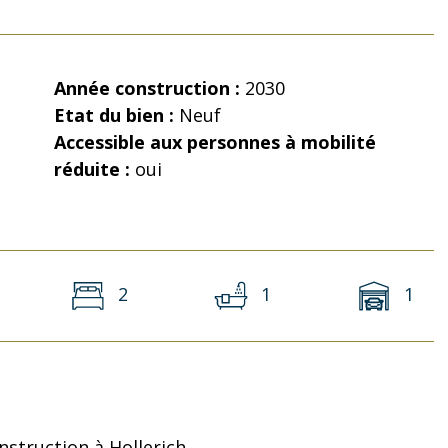
Année construction :
2030
Etat du bien :
Neuf
Accessible aux personnes à mobilité
réduite :
oui
2
1
1
struction à Hollerich