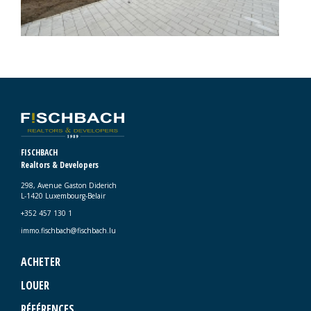
FISCHBACH
Realtors & Developers
298, Avenue Gaston Diderich
L-1420 Luxembourg-Belair
+352 457 130 1
immo.fischbach@fischbach.lu
ACHETER
LOUER
RÉFÉRENCES