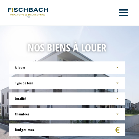
NOS BIENS À LOUER
À louer
Type de bien
Localité
Chambres