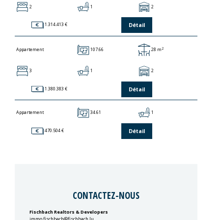
2
1
2
Détail
1.314.413 €
2
107.66
28 m
Appartement
3
1
2
Détail
1.380.383 €
34.61
1
Appartement
Détail
470.504 €
CONTACTEZ-NOUS
Fischbach Realtors & Developers
immo.fischbach@fischbach.lu