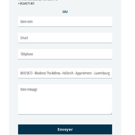
+3524571301
OU