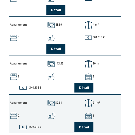
Détail
2
58.39
4 m
Appartement
1
1
601.613 €
Détail
2
113.49
10 m
Appartement
3
1
2
Détail
1.346.305 €
2
82.31
21 m
Appartement
2
1
1
Détail
1.099.619 €