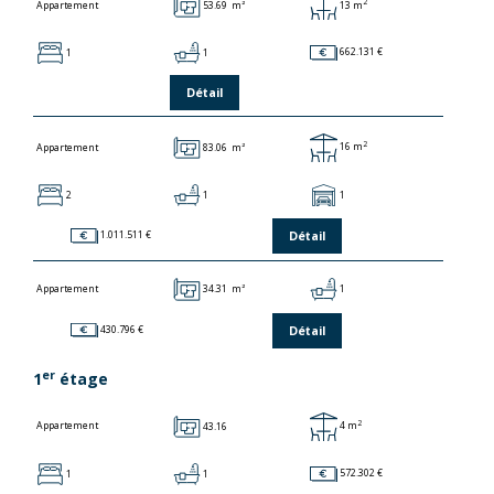
2
53.69 m²
13 m
Appartement
1
1
662.131 €
Détail
2
83.06 m²
16 m
Appartement
2
1
1
Détail
1.011.511 €
34.31 m²
1
Appartement
Détail
430.796 €
er
1
étage
2
43.16
4 m
Appartement
1
1
572.302 €