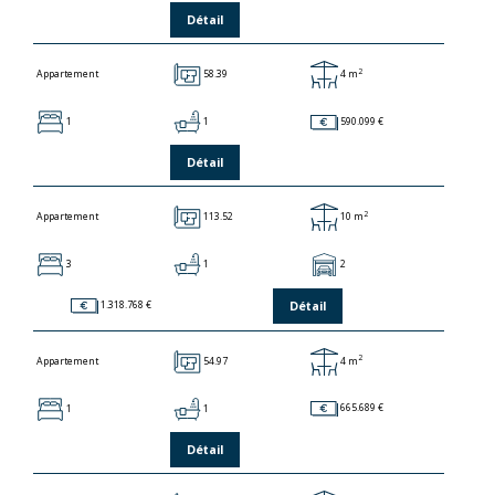
Détail
2
58.39
4 m
Appartement
1
1
590.099 €
Détail
2
113.52
10 m
Appartement
3
1
2
Détail
1.318.768 €
2
54.97
4 m
Appartement
1
1
665.689 €
Détail