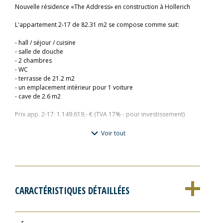
Nouvelle résidence «The Address» en construction à Hollerich
L'appartement 2-17 de 82.31 m2 se compose comme suit:
- hall / séjour / cuisine
- salle de douche
- 2 chambres
- WC
- terrasse de 21.2 m2
- un emplacement intérieur pour 1 voiture
- cave de 2.6 m2
Prix app. 2-17: 1.149.619,- € (TVA 17% - pour investissement)
Voir tout
Pour plus d'informations veuillez contacter :
Fischbach Realtors & Developers
immo.fischbach@fischbach.lu
+352 45 71 30 1
Pour plus d'informations veuillez contacter :
CARACTÉRISTIQUES DÉTAILLÉES
Fischbach Realtors & Developers
immo.fischbach@fischbach.lu
+3524571301