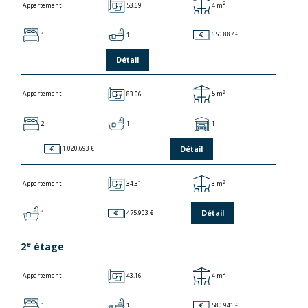
2
53.69
4 m
Appartement
1
1
650.887 €
Détail
2
83.06
5 m
Appartement
2
1
1
Détail
1.020.693 €
2
34.31
3 m
Appartement
Détail
1
475.903 €
e
2
étage
2
43.16
4 m
Appartement
1
1
580.941 €