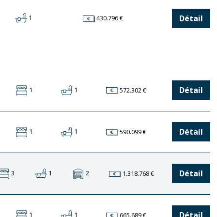
Détail
1
430.796 €
Détail
1
1
572.302 €
Détail
1
1
590.099 €
Détail
3
1
2
1.318.768 €
Détail
1
1
665.689 €