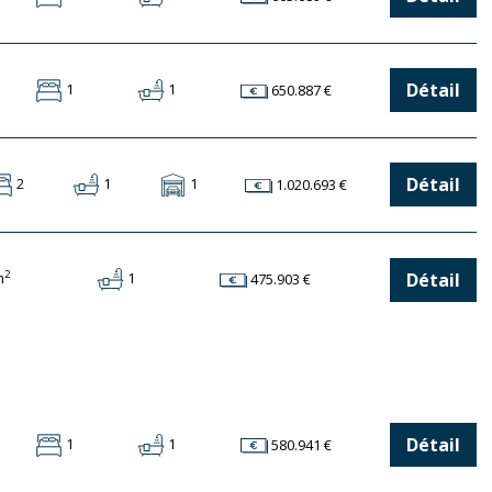
Détail
1
1
650.887 €
Détail
2
1
1
1.020.693 €
2
Détail
m
1
475.903 €
Détail
1
1
580.941 €