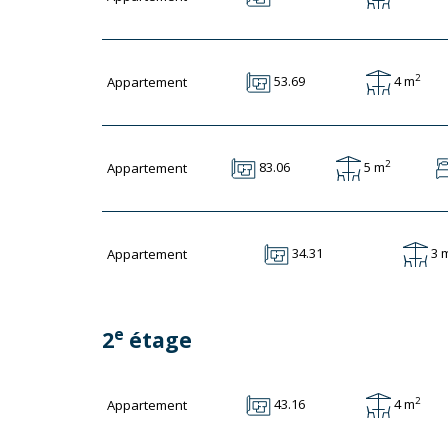
2
4 m
53.69
Appartement
2
5 m
83.06
Appartement
3 
34.31
Appartement
e
2
étage
2
4 m
43.16
Appartement