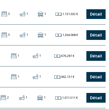
Détail
3
1
1
1.131.032 €
cter :
Détail
3
1
1
1.264.068 €
Détail
1
1
676.281 €
Détail
1
1
662.131 €
Détail
2
1
1
1.011.511 €