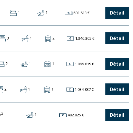
Détail
1
1
601.613 €
Détail
3
1
2
1.346.305 €
Détail
2
1
1
1.099.619 €
Détail
2
1
1
1.034.837 €
2
Détail
m
1
482.825 €