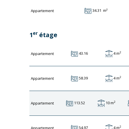
34.31 m²
Appartement
er
1
étage
2
4 m
43.16
Appartement
2
4 m
58.39
Appartement
2
10 m
113.52
Appartement
2
4 m
54.97
Appartement