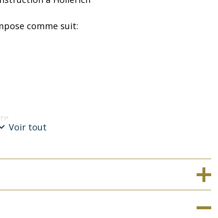
ompose comme suit:
ure
Voir tout
 pour investissement)
ter :