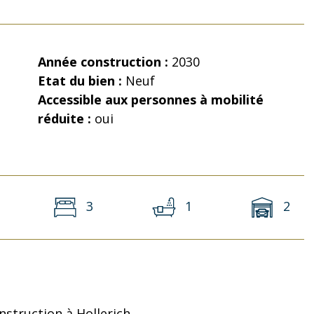
Année construction :
2030
Etat du bien :
Neuf
Accessible aux personnes à mobilité
réduite :
oui
3
1
2
struction à Hollerich