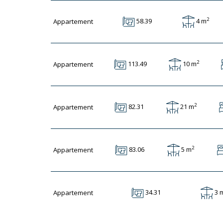
2
4 m
58.39
Appartement
2
10 m
113.49
Appartement
2
21 m
82.31
Appartement
2
5 m
83.06
Appartement
3 
34.31
Appartement