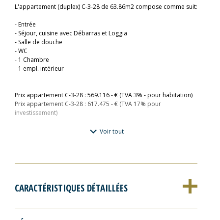
L'appartement (duplex) C-3-28 de 63.86m2 compose comme suit:
- Entrée
- Séjour, cuisine avec Débarras et Loggia
- Salle de douche
- WC
- 1 Chambre
- 1 empl. intérieur
Prix appartement C-3-28 : 569.116 - € (TVA 3% - pour habitation)
Prix appartement C-3-28 : 617.475 - € (TVA 17% pour
investissement)
Pour plus d'informations veuillez contacter : Fischbach Realtors
Voir tout
& Developers immo.fischbach@fischbach.lu
+352 45 71 30 1
La résidence «Bei der Distillerie» est située au 3, rue
Alexis Heck, dans un quartier central prisé de Diekirch, entre un
CARACTÉRISTIQUES DÉTAILLÉES
environnement résidentiel calme et les animations du centre-ville.
La résidence sera implantée sur un terrain de ca. 14,08 ares.
Les commerces, services, banques, pharmacies ainsi que de
nombreux restaurants et cafés sont accessibles en quelques