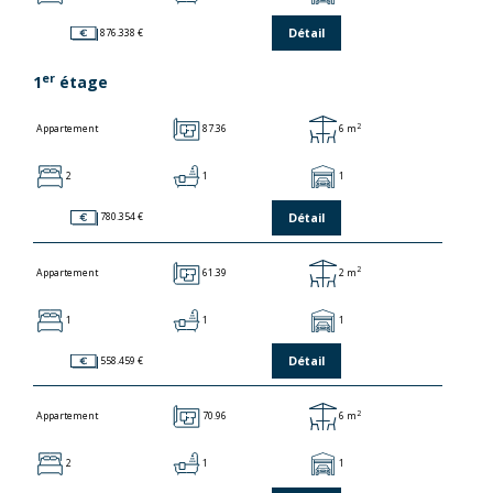
Détail
876.338 €
er
1
étage
2
87.36
6 m
Appartement
2
1
1
Détail
780.354 €
2
61.39
2 m
Appartement
1
1
1
Détail
558.459 €
2
70.96
6 m
Appartement
2
1
1