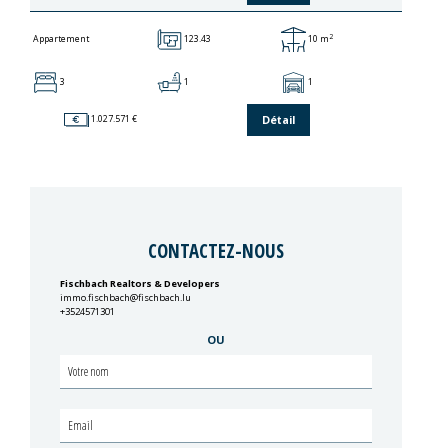
2
123.43
10 m
Appartement
3
1
1
Détail
1.027.571 €
CONTACTEZ-NOUS
Fischbach Realtors & Developers
immo.fischbach@fischbach.lu
+3524571301
OU