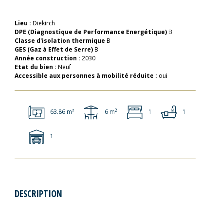
Lieu :
Diekirch
DPE (Diagnostique de Performance Energétique)
B
Classe d'isolation thermique
B
GES (Gaz à Effet de Serre)
B
Année construction :
2030
Etat du bien :
Neuf
Accessible aux personnes à mobilité réduite :
oui
2
63.86 m²
6 m
1
1
1
DESCRIPTION