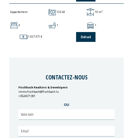
2
123.43
10 m
Appartement
3
1
1
Détail
1.027.571 €
CONTACTEZ-NOUS
Fischbach Realtors & Developers
immo.fischbach@fischbach.lu
+3524571301
OU