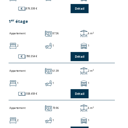
Détail
876.338 €
er
1
étage
2
87.36
6 m
Appartement
2
1
1
Détail
780.354 €
2
61.39
2 m
Appartement
1
1
1
Détail
558.459 €
2
70.96
6 m
Appartement
2
1
1