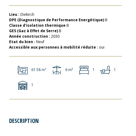
Lieu :
Diekirch
DPE (Diagnostique de Performance Energétique)
B
Classe d'isolation thermique
B
GES (Gaz à Effet de Serre)
B
Année construction :
2030
Etat du bien :
Neuf
Accessible aux personnes à mobilité réduite :
oui
2
61.58 m²
6 m
1
1
1
DESCRIPTION