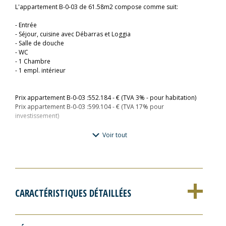
L'appartement B-0-03 de 61.58m2 compose comme suit:
- Entrée
- Séjour, cuisine avec Débarras et Loggia
- Salle de douche
- WC
- 1 Chambre
- 1 empl. intérieur
Prix appartement B-0-03 :552.184 - € (TVA 3% - pour habitation)
Prix appartement B-0-03 :599.104 - € (TVA 17% pour
investissement)
Pour plus d'informations veuillez contacter : Fischbach Realtors
Voir tout
& Developers immo.fischbach@fischbach.lu
+352 45 71 30 1
La résidence «Bei der Distillerie» est située au 3, rue
Alexis Heck, dans un quartier central prisé de Diekirch, entre un
CARACTÉRISTIQUES DÉTAILLÉES
environnement résidentiel calme et les animations du centre-ville.
La résidence sera implantée sur un terrain de ca. 14,08 ares.
Les commerces, services, banques, pharmacies ainsi que de
nombreux restaurants et cafés sont accessibles en quelques