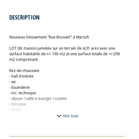
DESCRIPTION
Nouveau lotissement "Rue Bouvart" à Mersch
LOT 06: maison jumelée sur un terrain de 4,01 ares avec une
surface habitable de +/- 165 m2 et une surface totale de +/-209
m2 comprenant:
Rez-de-chaussée:
- hall d'entrée
- wc
- buanderie
- loc. technique
- séjour / salle à manger / cuisine
- terrasse
- jardin
- garage pour 2 voitures
Voir tout
- emplacement extérieur pour 2 voitures
Etage 01 :
- hall