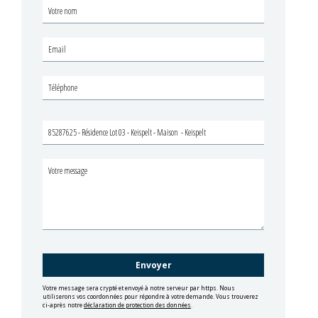
---
FISCHBACH Realtors & Developers vous propose des objets
sélectionnés, pour répondre à la demande de notre clientèle.
N‘hésitez pas à consulter notre site WWW.FISCHBACH.LU pour
découvrir de photos supplémentaires et nos autres biens.
Pour plus d'informations veuillez contacter :
Fischbach Realtors & Developers
immo.fischbach@fischbach.lu
+3524571301
Votre message sera crypté et envoyé à notre serveur par https. Nous
utiliserons vos coordonnées pour répondre à votre demande. Vous trouverez
ci-après notre
déclaration de protection des données
.