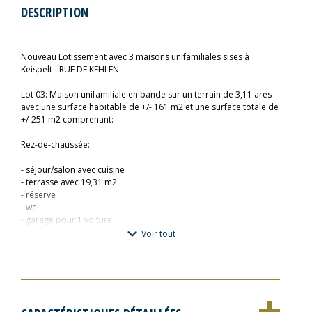
DESCRIPTION
Nouveau Lotissement avec 3 maisons unifamiliales sises à
Keispelt - RUE DE KEHLEN
Lot 03: Maison unifamiliale en bande sur un terrain de 3,11 ares
avec une surface habitable de +/- 161 m2 et une surface totale de
+/-251 m2 comprenant:
Rez-de-chaussée:
- séjour/salon avec cuisine
- terrasse avec 19,31 m2
- réserve
- wc
- garage pour 1 voiture
- 1 emplacement extérieur
Voir tout
1ier étage
- chambre parentale avec dressing et sdd
- 2 chambres à coucher
- buanderie