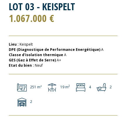
LOT 03 - KEISPELT
1.067.000 €
Lieu :
Keispelt
DPE (Diagnostique de Performance Energétique)
A
Classe d'isolation thermique
A
GES (Gaz à Effet de Serre)
A+
Etat du bien :
Neuf
2
251 m²
19 m
4
2
2