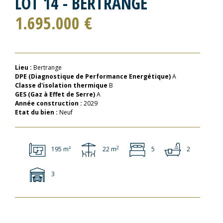
LOT 14 - BERTRANGE
1.695.000 €
Lieu :
Bertrange
DPE (Diagnostique de Performance Energétique)
A
Classe d'isolation thermique
B
GES (Gaz à Effet de Serre)
A
Année construction :
2029
Etat du bien :
Neuf
2
195 m²
22 m
5
2
3