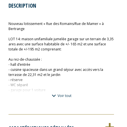
DESCRIPTION
Nouveau lotissement « Rue des Romains/Rue de Mamer » à
Bertrange
LOT 14: maison unifamiliale jumelée garage sur un terrain de 3,35
ares avec une surface habitable de +/- 165 m2 et une surface
totale de +/-195 m2 comprenant:
Au rez-de-chaussée :
- hall d’entrée
- cuisine spacieuse dans un grand séjour avec accès vers la
terrasse de 22,31 m2 et le jardin
- réserve
- WC séparé
- garage pour 1 voiture
- carport de 19 m2 avec 2 emplacements extérieurs
Voir tout
Au 1er étage :
- hall de nuit
- 4 chambres à coucher
- SDB- WC séparé