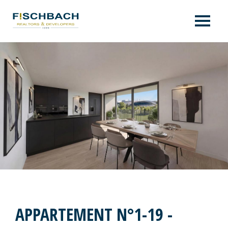
APPARTEMENT N°1-19 -