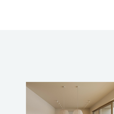
- Parquets "Böhm"
- Orientation "sud"
- Une cave privative (inclue)
- Deux emplacements de parking intérieu
Prix de vente TTC 3%: 850.000,- EUR
Prix de vente TTC 17%: 900.000,- EUR (In
Contactez David BRAUSCH
par tel. +352 45713134 / +352 661 290 5
par e-mail david.brausch@fischbach.
pour plus d'informations ou pour organ
Pour plus d'informations veuillez conta
David BRAUSCH
david.brausch@fischbach.lu
+352661290585