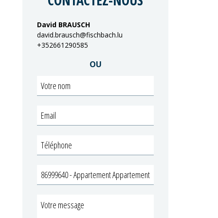
CONTACTEZ-NOUS
David BRAUSCH
david.brausch@fischbach.lu
+352661290585
OU