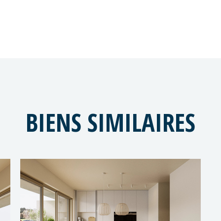
rs (inclus)
vestisseur)
BIENS SIMILAIRES
85 ou
lu (L/F/D/Eng.)
iser un rdv
cter :