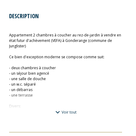
DESCRIPTION
Appartement 2 chambres à coucher au rez-de-jardin à vendre en
état futur d'achèvement (VEFA) à Gonderange (commune de
Junglister)
Ce bien d'exception moderne se compose comme suit:
- deux chambres à coucher
- un séjour bien agencé
- une salle de douche
- un w.c. séparé
- un débarras
- une terrasse
Divers:
Voir tout
- Immeuble "AAA"
- Parquets "Böhm"
- Orientation "sud"
- Une cave privative (inclue)