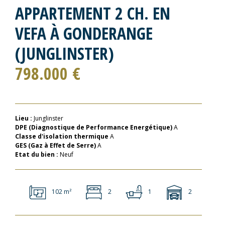
APPARTEMENT 2 CH. EN
VEFA À GONDERANGE
(JUNGLINSTER)
798.000 €
Lieu :
Junglinster
DPE (Diagnostique de Performance Energétique)
A
Classe d'isolation thermique
A
GES (Gaz à Effet de Serre)
A
Etat du bien :
Neuf
102 m²
2
1
2