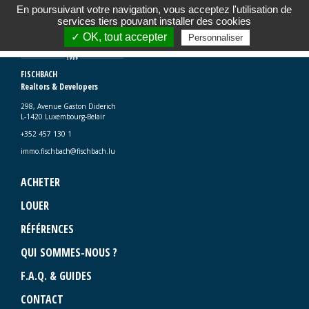
En poursuivant votre navigation, vous acceptez l'utilisation de
services tiers pouvant installer des cookies
✓ OK, tout accepter
Personnaliser
FISCHBACH
Realtors & Developers
298, Avenue Gaston Diderich
L-1420 Luxembourg-Belair
+352 457 130 1
immo.fischbach@fischbach.lu
ACHETER
LOUER
RÉFÉRENCES
QUI SOMMES-NOUS ?
F.A.Q. & GUIDES
CONTACT