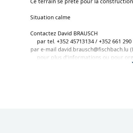
Ce terrain se prête pour la constructio
Situation calme
Contactez David BRAUSCH
par tel. +352 45713134 / +352 661 2
par e-mail david.brausch@fischbach.lu (
pour plus d'informations ou pour org
Pour plus d'informations veuillez conta
David BRAUSCH
david.brausch@fischbach.lu
+352661290585