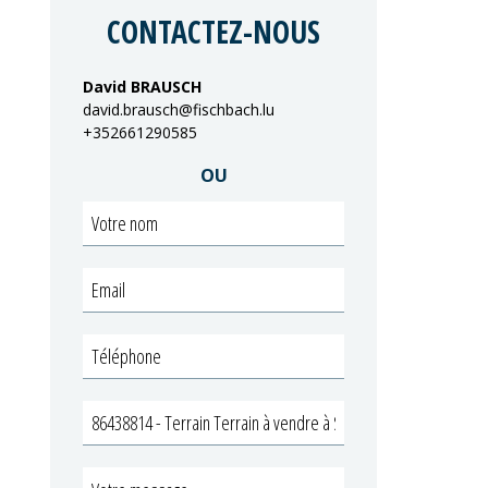
CONTACTEZ-NOUS
David BRAUSCH
david.brausch@fischbach.lu
+352661290585
OU