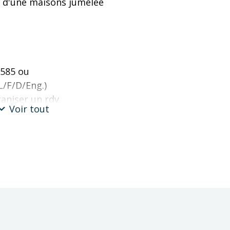
n d'une maisons jumelée
90 585 ou
L/F/D/Eng.)
aniser un rdv
Voir tout
cter :