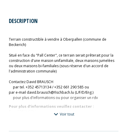
DESCRIPTION
Terrain constructible à vendre à Oberpallen (commune de
Beckerich)
Situé en face du "Pall Center", ce terrain serait prêterait pour la
construction d'une maison unifamiliale, deux maisons jumelées
ou deux maisons bi-familiales (sous réserve d'un accord de
l'administration communale)
Contactez David BRAUSCH
par tel. +352 45713134 / +352 661 290 585 ou
par e-mail david.brausch@fischbach.lu (L/F/D/Eng.)
pour plus d'informations ou pour organiser un rdv
Pour plus d'informations veuillez contacter :
David BRAUSCH
Voir tout
david.brausch@fischbach.lu
+352661290585