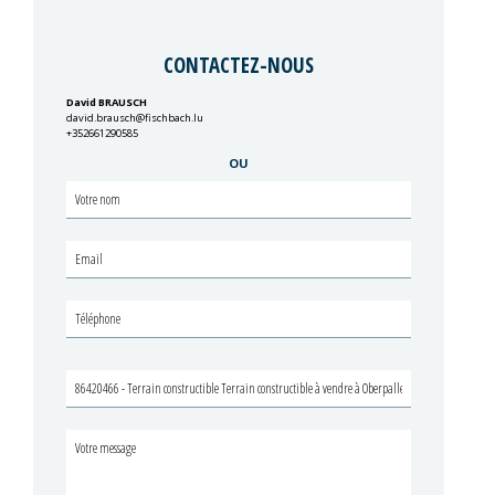
CONTACTEZ-NOUS
David BRAUSCH
david.brausch@fischbach.lu
+352661290585
OU