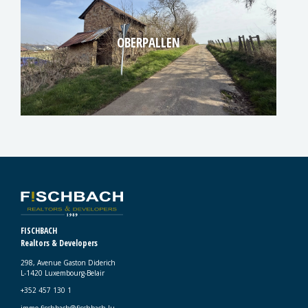
OBERPALLEN
FISCHBACH
Realtors & Developers
298, Avenue Gaston Diderich
L-1420 Luxembourg-Belair
+352 457 130 1
immo.fischbach@fischbach.lu