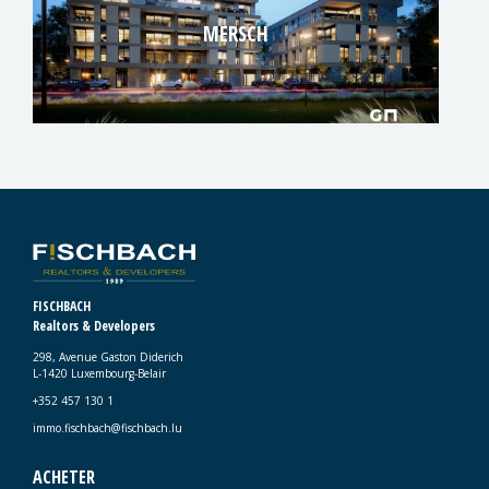
MERSCH
FISCHBACH
Realtors & Developers
298, Avenue Gaston Diderich
L-1420 Luxembourg-Belair
+352 457 130 1
immo.fischbach@fischbach.lu
ACHETER