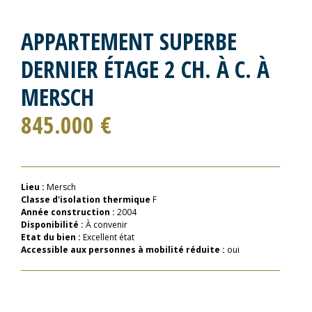
APPARTEMENT SUPERBE
DERNIER ÉTAGE 2 CH. À C. À
MERSCH
845.000 €
Lieu :
Mersch
Classe d'isolation thermique
F
Année construction :
2004
Disponibilité :
À convenir
Etat du bien :
Excellent état
Accessible aux personnes à mobilité réduite :
oui