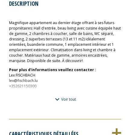
DESCRIPTION
Magnifique appartement au dernier étage offrant à ses futurs
propriétaires: Hall d'entrée, beau living avec cuisine équipée haut
de gamme, 2 chambres à coucher, salle de bains, WC séparé,
dressing, 2 superbes terrasses (13 et 11 m2) idéalement
orientées, buanderie commune, 1 emplacement intérieur et 1
emplacement extérieur. Climatisation dans living et chambre à
coucher. Matériaux haut de gamme, armoires encastrées,
marquise. Disponible de suite. À découvrir!
Pour plus d'informations veuillez contacter :
Lex FISCHBACH
lex@fischbach.lu
+352621150300
Voir tout
CARACTÉRISTIQUES DÉTAILLÉES