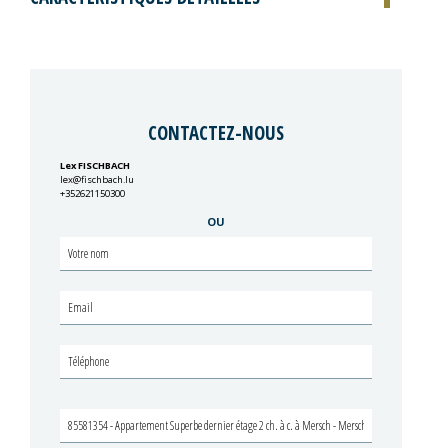
CONTACTEZ-NOUS
Lex FISCHBACH
lex@fischbach.lu
+352621150300
OU